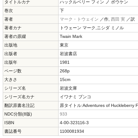
タイトルカナ
ハックルベリー フィン ノ ボウケン
巻次
下
著者
マーク・トウェイン
／作,
西田 実
／訳
著者カナ
トウェーン マーク,ニシダ ミノル
著者の原綴
Twain Mark
出版地
東京
出版者
岩波書店
出版年
1981
ページ数
268p
大きさ
15cm
シリーズ名
岩波文庫
シリーズ名カナ
イワナミ ブンコ
翻訳原書名注記
原タイトル:Adventures of Huckleberry F
NDC分類(8版)
933
ISBN
4-00-323116-3
書誌番号
1100081934