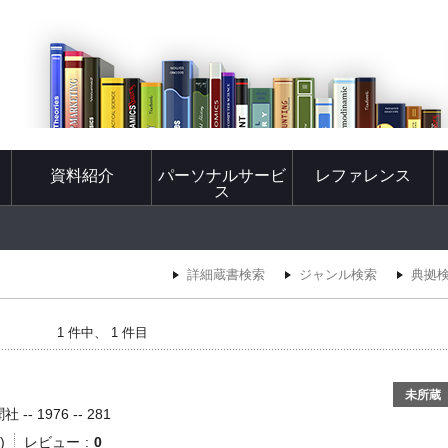
資料紹介
パーソナルサービ
レファレンス
ス
詳細蔵書検索
ジャンル検索
典拠
1 件中、 1 件目
未所蔵
- 1976 -- 281
)
レビュー
0