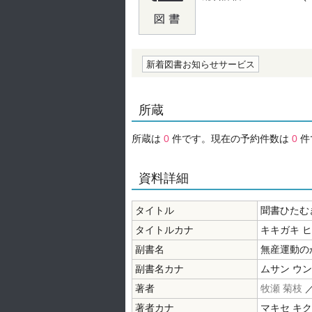
の0.0
新着図書お知らせサービス
所蔵
所蔵は
0
件です。現在の予約件数は
0
件
資料詳細
タイトル
聞書ひたむ
タイトルカナ
キキガキ 
副書名
無産運動の
副書名カナ
ムサン ウン
著者
牧瀬 菊枝
著者カナ
マキセ キ