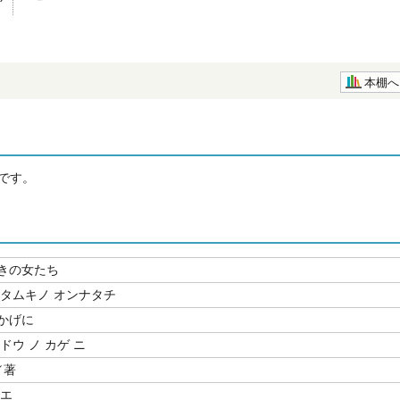
本棚へ
です。
きの女たち
ヒタムキノ オンナタチ
かげに
ドウ ノ カゲ ニ
／著
クエ