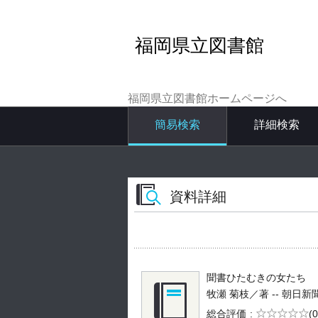
福岡県立図書館
福岡県立図書館ホームページへ
簡易検索
詳細検索
資料詳細
聞書ひたむきの女たち
牧瀬 菊枝／著 -- 朝日新聞社 -
5段階評価
総合評価
(0