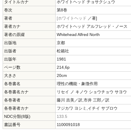
タイトルカナ
ホワイトヘッド チョサクシュウ
巻次
第8巻
著者
[ホワイトヘッド
／著]
著者カナ
ホワイトヘッド アルフレッド・ノース
著者の原綴
Whitehead Alfred North
出版地
京都
出版者
松籟社
出版年
1981
ページ数
214,6p
大きさ
20cm
各巻書名
理性の機能・象徴作用
各巻書名カナ
リセイ ノ キノウ ショウチョウ サヨウ
各巻著者
藤川 吉美／訳,市井 三郎／訳
各巻著者カナ
フジカワ ヨシミ,イチイ サブロウ
NDC分類(8版)
133.5
書誌番号
1100091018