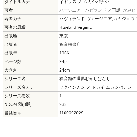
タイトルカナ
イギリス ノ ムカシバナシ
著者
バージニア・ハビランド
／再話,
かみじ
著者カナ
ハヴィランド ヴァージニア,カミジョウ 
著者の原綴
Haviland Virginia
出版地
東京
出版者
福音館書店
出版年
1966
ページ数
94p
大きさ
24cm
シリーズ名
福音館の世界むかしばなし
シリーズ名カナ
フクインカン ノ セカイ ムカシバナシ
シリーズ巻次
1
NDC分類(8版)
933
書誌番号
1100092029