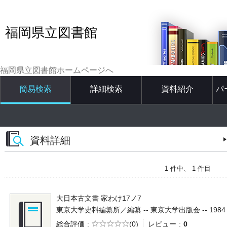
福岡県立図書館
福岡県立図書館ホームページへ
簡易検索
詳細検索
資料紹介
パ
資料詳細
1 件中、 1 件目
大日本古文書 家わけ17ノ7
東京大学史料編纂所／編纂 -- 東京大学出版会 -- 1984 -- 
5段階評価
総合評価
(0)
レビュー
0