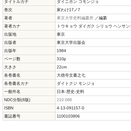
タイトルカナ
ダイニホン コモンジョ
巻次
家わけ17ノ7
著者
東京大学史料編纂所
／編纂
著者カナ
トウキョウ ダイガク シリョウ ヘンサン
出版地
東京
出版者
東京大学出版会
出版年
1984
ページ数
310p
大きさ
22cm
各巻書名
大徳寺文書之七
各巻書名カナ
ダイトクジ モンジョ
一般件名
日本-歴史-史料
NDC分類(8版)
210.088
ISBN
4-13-091157-0
書誌番号
1100103806