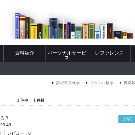
資料紹介
パーソナルサービ
レファレンス
ス
詳細蔵書検索
ジャンル検索
典拠
1 件中、 1 件目
る 3
貸出可
493.49
)
レビュー
0