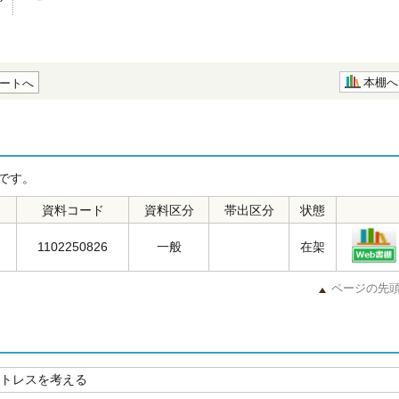
本棚へ
ートへ
です。
資料コード
資料区分
帯出区分
状態
1102250826
一般
在架
ページの先
ストレスを考える