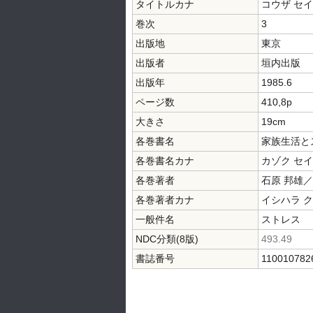
タイトルカナ
コウザ セイ
巻次
3
出版地
東京
出版者
垣内出版
出版年
1985.6
ページ数
410,8p
大きさ
19cm
各巻書名
家族生活と
各巻書名カナ
カゾク セイ
各巻著者
石原 邦雄
各巻著者カナ
イシハラ 
一般件名
ストレス
NDC分類(8版)
493.49
書誌番号
110010782