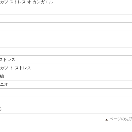
カツ ストレス オ カンガエル
ストレス
カツ ト ストレス
／編
クニオ
6
ページの先