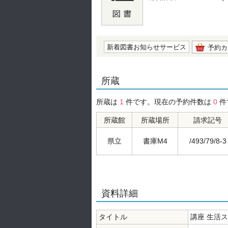
の0.0
新着図書お知らせサービス
予約カ
所蔵
所蔵は
1
件です。現在の予約件数は
0
件
所蔵館
所蔵場所
請求記号
県立
書庫M4
/493/79/8-3
資料詳細
タイトル
講座 生活