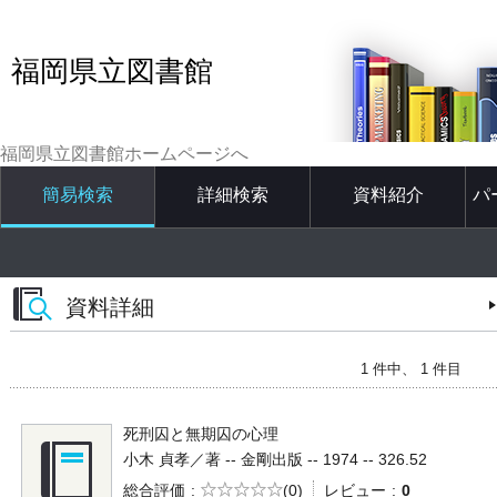
福岡県立図書館
福岡県立図書館ホームページへ
簡易検索
詳細検索
資料紹介
パ
資料詳細
1 件中、 1 件目
死刑囚と無期囚の心理
小木 貞孝／著 -- 金剛出版 -- 1974 -- 326.52
5段階評価
総合評価
(0)
レビュー
0