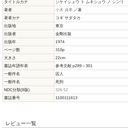
タイトルカナ
シケイシュウ ト ムキシュウ ノ シンリ
著者
小木 貞孝
／著
著者カナ
コギ サダタカ
出版地
東京
出版者
金剛出版
出版年
1974
ページ数
310p
大きさ
22cm
書誌年譜年表
参考文献:p289～301
一般件名
囚人
一般件名
死刑
NDC分類(8版)
326.52
書誌番号
1100111613
レビュー一覧