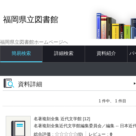
福岡県立図書館
福岡県立図書館ホームページへ
簡易検索
詳細検索
資料紹介
パ
資料詳細
1 件中、 1 件目
名著複刻全集 近代文学館 [12]
名著複刻全集近代文学館編集委員会／編集 -- 日本近代文学館 -
5段階評価
総合評価
(0)
レビュー
0