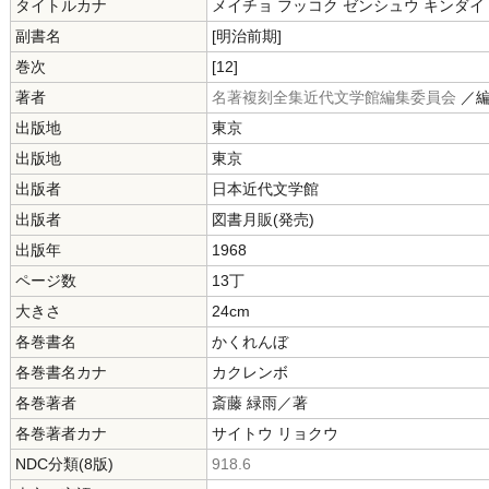
タイトルカナ
メイチョ フッコク ゼンシュウ キンダイ
副書名
[明治前期]
巻次
[12]
著者
名著複刻全集近代文学館編集委員会
／
出版地
東京
出版地
東京
出版者
日本近代文学館
出版者
図書月販(発売)
出版年
1968
ページ数
13丁
大きさ
24cm
各巻書名
かくれんぼ
各巻書名カナ
カクレンボ
各巻著者
斎藤 緑雨／著
各巻著者カナ
サイトウ リョクウ
NDC分類(8版)
918.6