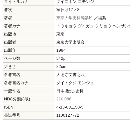
タイトルカナ
ダイニホン コモンジョ
巻次
家わけ17ノ8
著者
東京大学史料編纂所
／編纂
著者カナ
トウキョウ ダイガク シリョウ ヘンサン
出版地
東京
出版者
東京大学出版会
出版年
1984
ページ数
342p
大きさ
22cm
各巻書名
大徳寺文書之八
各巻書名カナ
ダイトクジ モンジョ
一般件名
日本-歴史-史料
NDC分類(8版)
210.088
ISBN
4-13-091158-9
書誌番号
1100127772