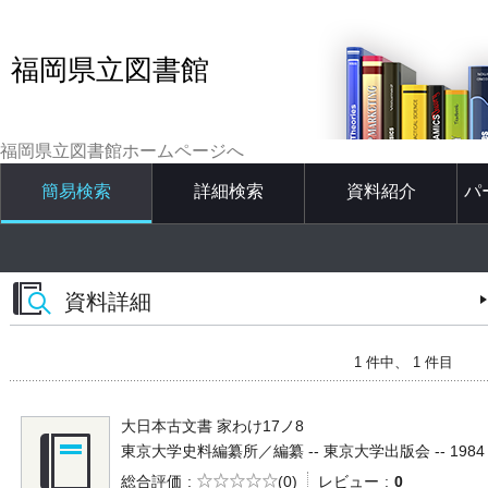
福岡県立図書館
福岡県立図書館ホームページへ
簡易検索
詳細検索
資料紹介
パ
資料詳細
1 件中、 1 件目
大日本古文書 家わけ17ノ8
東京大学史料編纂所／編纂 -- 東京大学出版会 -- 1984 -- 
5段階評価
総合評価
(0)
レビュー
0