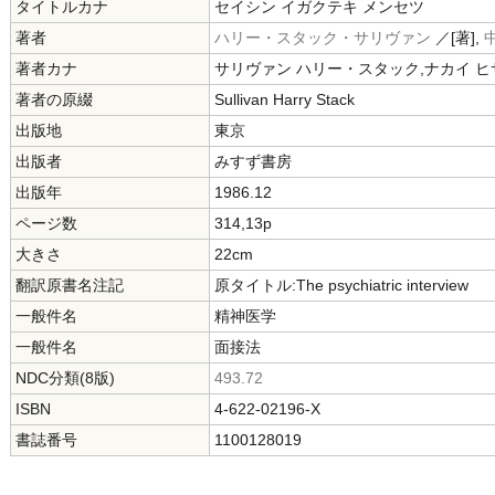
タイトルカナ
セイシン イガクテキ メンセツ
著者
ハリー・スタック・サリヴァン
／[著],
著者カナ
サリヴァン ハリー・スタック,ナカイ ヒ
著者の原綴
Sullivan Harry Stack
出版地
東京
出版者
みすず書房
出版年
1986.12
ページ数
314,13p
大きさ
22cm
翻訳原書名注記
原タイトル:The psychiatric interview
一般件名
精神医学
一般件名
面接法
NDC分類(8版)
493.72
ISBN
4-622-02196-X
書誌番号
1100128019