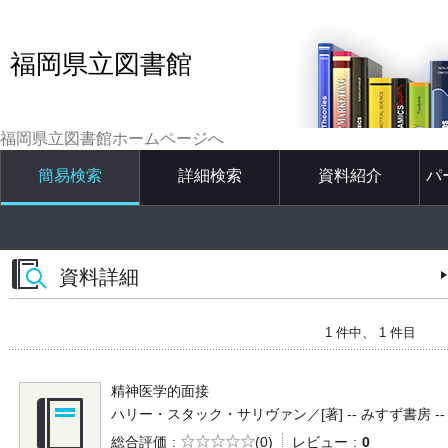
福岡県立図書館
福岡県立図書館ホームページへ
簡易検索
詳細検索
資料紹介
パ
資料詳細
1 件中、 1 件目
精神医学的面接
ハリー・スタック・サリヴァン／[著] -- みすず書房 -- 1986
5段階評価
総合評価
(0)
レビュー
0