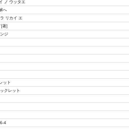
イ ノ ウッタエ
解へ
ラ リカイ エ
[著]
シンジ
レット
ブックレット
6-4