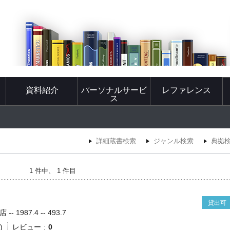
資料紹介
パーソナルサービ
レファレンス
ス
詳細蔵書検索
ジャンル検索
典拠
1 件中、 1 件目
貸出可
- 1987.4 -- 493.7
)
レビュー
0