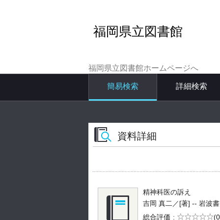
福岡県立図書館
福岡県立図書館ホームページへ
簡易検索
詳細検索
資料詳細
精神科医の訴え
吉岡 真二／[著] -- 岩波書店 -
5段階評価
総合評価
(0