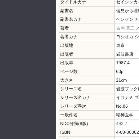
タイトルカナ
セイシンカ
副書名
偏見から理
副書名カナ
ヘンケン カ
著者
吉岡 真二
／
著者カナ
ヨシオカ 
出版地
東京
出版者
岩波書店
出版年
1987.4
ページ数
63p
大きさ
21cm
シリーズ名
岩波ブック
シリーズ名カナ
イワナミ 
シリーズ巻次
No.86
一般件名
精神医学
NDC分類(8版)
493.7
ISBN
4-00-00302