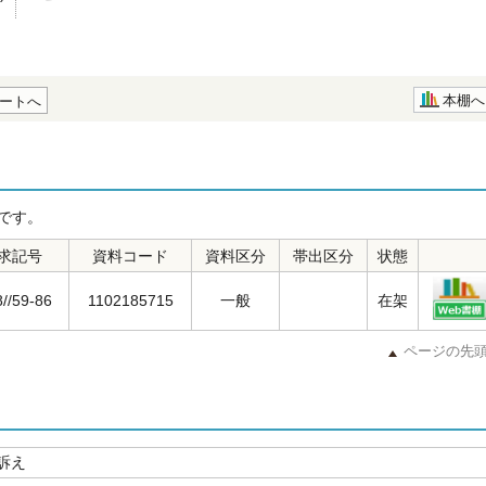
本棚へ
ートへ
です。
求記号
資料コード
資料区分
帯出区分
状態
8//59-86
1102185715
一般
在架
ページの先
訴え