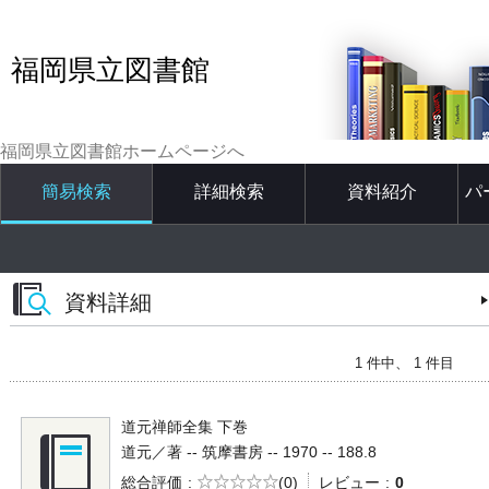
福岡県立図書館
福岡県立図書館ホームページへ
簡易検索
詳細検索
資料紹介
パ
資料詳細
1 件中、 1 件目
道元禅師全集 下巻
道元／著 -- 筑摩書房 -- 1970 -- 188.8
5段階評価
総合評価
(0)
レビュー
0