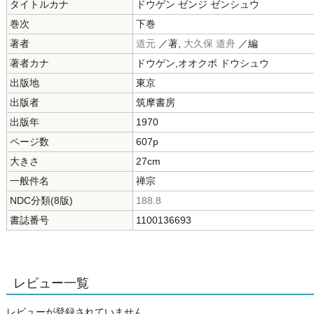
タイトルカナ
ドウゲン ゼンジ ゼンシュウ
巻次
下巻
著者
道元
／著,
大久保 道舟
／編
著者カナ
ドウゲン,オオクボ ドウシュウ
出版地
東京
出版者
筑摩書房
出版年
1970
ページ数
607p
大きさ
27cm
一般件名
禅宗
NDC分類(8版)
188.8
書誌番号
1100136693
レビュー一覧
レビューが登録されていません。