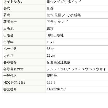
タイトルカナ
ヨウメイガク タイケイ
巻次
別巻
著者
荒木 見悟
／[ほか]編集
著者カナ
アラキ ケンゴ
出版地
東京
出版者
明徳出版社
出版年
1972
ページ数
384p
大きさ
23cm
各巻書名
伝習録諸註集成
各巻書名カナ
デンシュウロク ショチュウ シュウセイ
一般件名
陽明学
NDC分類(8版)
125.5
書誌番号
1100136717