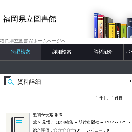
福岡県立図書館
福岡県立図書館ホームページへ
簡易検索
詳細検索
資料紹介
パ
資料詳細
1 件中、 1 件目
陽明学大系 別巻
荒木 見悟／[ほか]編集 -- 明徳出版社 -- 1972 -- 125.5
5段階評価
総合評価
(0)
レビュー
0