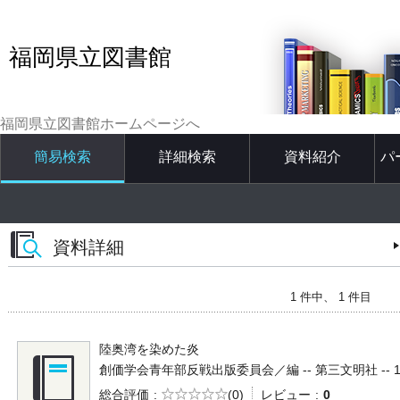
福岡県立図書館
福岡県立図書館ホームページへ
簡易検索
詳細検索
資料紹介
パ
資料詳細
1 件中、 1 件目
陸奥湾を染めた炎
創価学会青年部反戦出版委員会／編 -- 第三文明社 -- 1978 
5段階評価
総合評価
(0)
レビュー
0