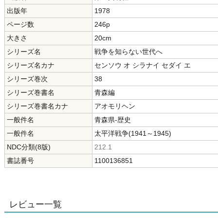
出版年
1978
ページ数
246p
大きさ
20cm
シリーズ名
戦争を知らない世代へ
シリーズ名カナ
センソウ オ シラナイ セダイ エ
シリーズ巻次
38
シリーズ巻書名
青森編
シリーズ巻書名カナ
アオモリヘン
一般件名
青森県-歴史
一般件名
太平洋戦争(1941～1945)
NDC分類(8版)
212.1
書誌番号
1100136851
レビュー一覧