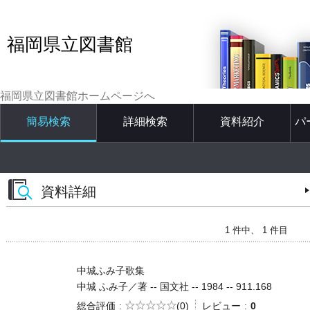
福岡県立図書館
福岡県立図書館ホームページへ
簡易検索
詳細検索
資料紹介
パ
資料詳細
1 件中、 1 件目
中城ふみ子歌集
中城 ふみ子／著 -- 国文社 -- 1984 -- 911.168
5段階評価
総合評価
(0)
レビュー
0