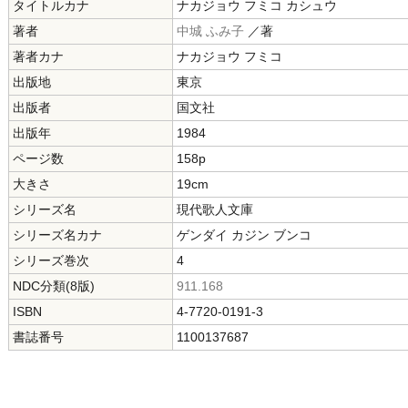
タイトルカナ
ナカジョウ フミコ カシュウ
著者
中城 ふみ子
／著
著者カナ
ナカジョウ フミコ
出版地
東京
出版者
国文社
出版年
1984
ページ数
158p
大きさ
19cm
シリーズ名
現代歌人文庫
シリーズ名カナ
ゲンダイ カジン ブンコ
シリーズ巻次
4
NDC分類(8版)
911.168
ISBN
4-7720-0191-3
書誌番号
1100137687