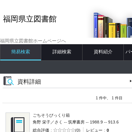
福岡県立図書館
福岡県立図書館ホームページへ
簡易検索
詳細検索
資料紹介
パ
資料詳細
1 件中、 1 件目
ごちそうびっくり箱
角野 栄子／さく -- 筑摩書房 -- 1988.9 -- 913.6
5段階評価
総合評価
(0)
レビュー
0