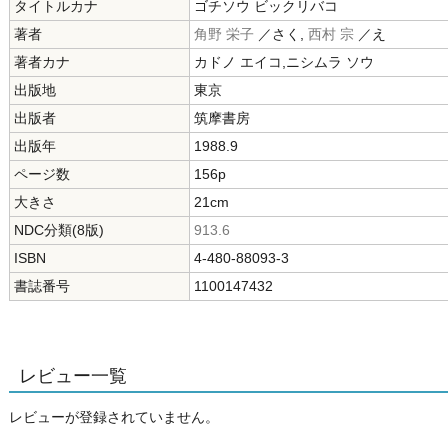
タイトルカナ
ゴチソウ ビックリバコ
著者
角野 栄子
／さく,
西村 宗
／え
著者カナ
カドノ エイコ,ニシムラ ソウ
出版地
東京
出版者
筑摩書房
出版年
1988.9
ページ数
156p
大きさ
21cm
NDC分類(8版)
913.6
ISBN
4-480-88093-3
書誌番号
1100147432
レビュー一覧
レビューが登録されていません。