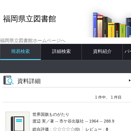
福岡県立図書館
福岡県立図書館ホームページへ
簡易検索
詳細検索
資料紹介
パ
資料詳細
1 件中、 1 件目
世界国旗ものがたり
渡辺 実／著 -- 市ケ谷出版社 -- 1964 -- 288.9
5段階評価
総合評価
(0)
レビュー
0