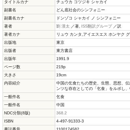
タイトルカナ
チュウカ コツジキ シャカイ
副書名
どん底社会のシンフォニー
副書名カナ
ドンゾコ シャカイ ノ シンフォニー
著者
劉 漢太
／著,
ISS翻訳グループ
／訳
著者カナ
リュウ カンタ,アイエスエス ホンヤク 
出版地
東京
出版者
東方書店
出版年
1991.9
ページ数
219p
大きさ
19cm
内容紹介
中国の乞食たちの歴史、生態、思想、伝
ンツな存在としての「乞食」をルポし、
一般件名
乞食
一般件名
中国
NDC分類(8版)
368.2
ISBN
4-497-91333-3
書誌番号
1100174582