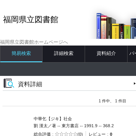
福岡県立図書館
福岡県立図書館ホームページへ
簡易検索
詳細検索
資料紹介
パ
資料詳細
1 件中、 1 件目
中華乞【ジキ】社会
劉 漢太／著 -- 東方書店 -- 1991.9 -- 368.2
5段階評価
総合評価
(0)
レビュー
0