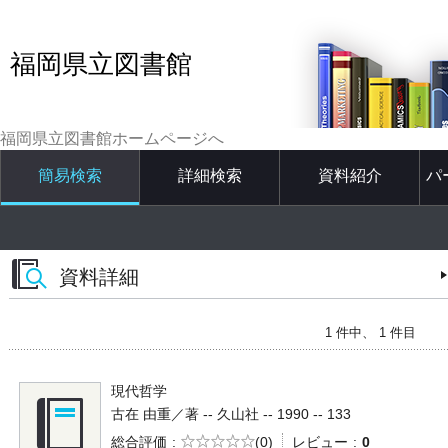
福岡県立図書館
福岡県立図書館ホームページへ
簡易検索
詳細検索
資料紹介
パ
資料詳細
1 件中、 1 件目
現代哲学
古在 由重／著 -- 久山社 -- 1990 -- 133
5段階評価
総合評価
(0)
レビュー
0