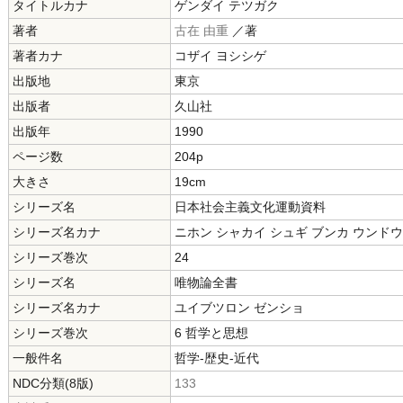
タイトルカナ
ゲンダイ テツガク
著者
古在 由重
／著
著者カナ
コザイ ヨシシゲ
出版地
東京
出版者
久山社
出版年
1990
ページ数
204p
大きさ
19cm
シリーズ名
日本社会主義文化運動資料
シリーズ名カナ
ニホン シャカイ シュギ ブンカ ウンドウ
シリーズ巻次
24
シリーズ名
唯物論全書
シリーズ名カナ
ユイブツロン ゼンショ
シリーズ巻次
6 哲学と思想
一般件名
哲学-歴史-近代
NDC分類(8版)
133