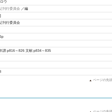
シロウ
記刊行委員会
／編
]
記刊行委員会
6p
:p816～826 文献:p834～835
8
ページの先
ページの先