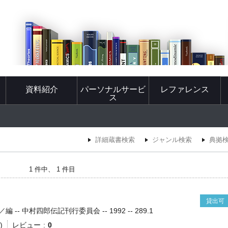
資料紹介
パーソナルサービ
レファレンス
ス
詳細蔵書検索
ジャンル検索
典拠
1 件中、 1 件目
貸出可
- 中村四郎伝記刊行委員会 -- 1992 -- 289.1
)
レビュー
0