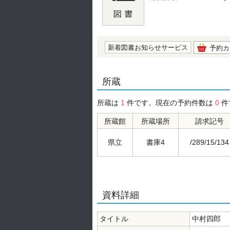
の0.0
新着図書お知らせサービス
予約カ
所蔵
所蔵は
1
件です。現在の予約件数は
0
件
所蔵館
所蔵場所
請求記号
県立
書庫4
/289/15/134
資料詳細
タイトル
中村四郎