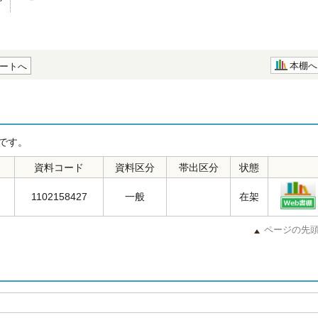
本棚へ
ートへ
です。
資料コード
資料区分
帯出区分
状態
1102158427
一般
在架
ページの先