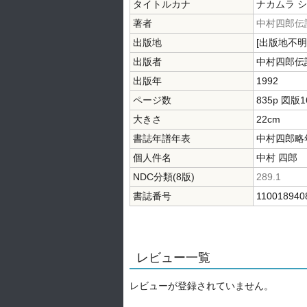
タイトルカナ
ナカムラ 
著者
中村四郎伝
出版地
[出版地不明
出版者
中村四郎伝
出版年
1992
ページ数
835p 図版1
大きさ
22cm
書誌年譜年表
中村四郎略年譜
個人件名
中村 四郎
NDC分類(8版)
289.1
書誌番号
110018940
レビュー一覧
レビューが登録されていません。