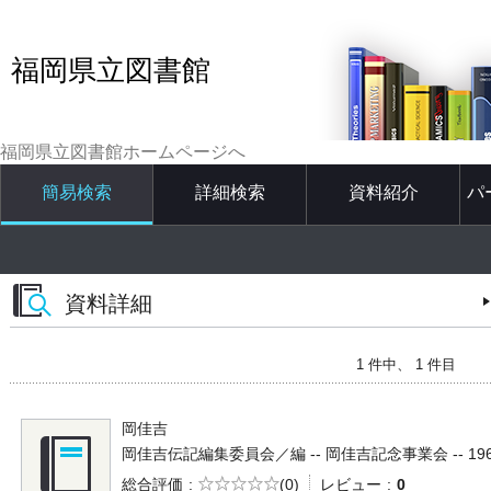
福岡県立図書館
福岡県立図書館ホームページへ
簡易検索
詳細検索
資料紹介
パ
資料詳細
1 件中、 1 件目
岡佳吉
岡佳吉伝記編集委員会／編 -- 岡佳吉記念事業会 -- 1962 -
5段階評価
総合評価
(0)
レビュー
0