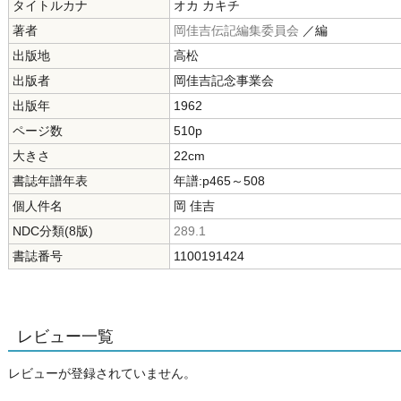
タイトルカナ
オカ カキチ
著者
岡佳吉伝記編集委員会
／編
出版地
高松
出版者
岡佳吉記念事業会
出版年
1962
ページ数
510p
大きさ
22cm
書誌年譜年表
年譜:p465～508
個人件名
岡 佳吉
NDC分類(8版)
289.1
書誌番号
1100191424
レビュー一覧
レビューが登録されていません。