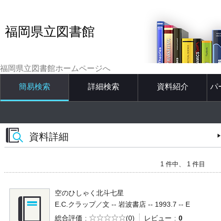
福岡県立図書館
福岡県立図書館ホームページへ
簡易検索
詳細検索
資料紹介
パ
資料詳細
1 件中、 1 件目
空のひしゃく北斗七星
E.C.クラップ／文 -- 岩波書店 -- 1993.7 -- E
5段階評価
総合評価
(0)
レビュー
0