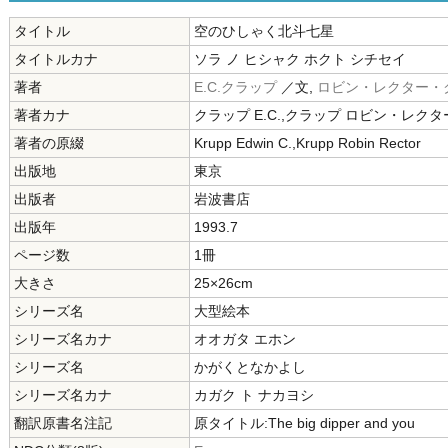
タイトル
空のひしゃく北斗七星
タイトルカナ
ソラ ノ ヒシャク ホクト シチセイ
著者
E.C.クラップ
／文,
ロビン・レクター・
著者カナ
クラップ E.C.,クラップ ロビン・レクタ
著者の原綴
Krupp Edwin C.,Krupp Robin Rector
出版地
東京
出版者
岩波書店
出版年
1993.7
ページ数
1冊
大きさ
25×26cm
シリーズ名
大型絵本
シリーズ名カナ
オオガタ エホン
シリーズ名
かがくとなかよし
シリーズ名カナ
カガク ト ナカヨシ
翻訳原書名注記
原タイトル:The big dipper and you