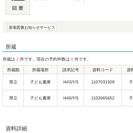
の0.0
新着図書お知らせサービス
所蔵
所蔵は
2
件です。現在の予約件数は
0
件です。
所蔵館
所蔵場所
請求記号
資料コード
資
県立
子ども書庫
/443/ｸ/S
1107031928
子
県立
子ども書庫
/440/ｸ/S
1102665652
子
資料詳細