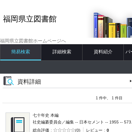
福岡県立図書館
福岡県立図書館ホームページへ
簡易検索
詳細検索
資料紹介
パ
資料詳細
1 件中、 1 件目
七十年史 本編
社史編纂委員会／編集 -- 日本セメント -- 1955 -- 573.
5段階評価
総合評価
(0)
レビュー
0