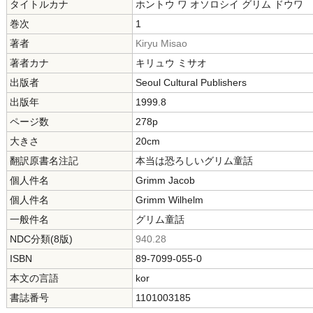
タイトルカナ
ホントウ ワ オソロシイ グリム ドウワ
巻次
1
著者
Kiryu Misao
著者カナ
キリュウ ミサオ
出版者
Seoul Cultural Publishers
出版年
1999.8
ページ数
278p
大きさ
20cm
翻訳原書名注記
本当は恐ろしいグリム童話
個人件名
Grimm Jacob
個人件名
Grimm Wilhelm
一般件名
グリム童話
NDC分類(8版)
940.28
ISBN
89-7099-055-0
本文の言語
kor
書誌番号
1101003185