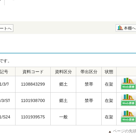
本棚へ
ートへ
です。
記号
資料コード
資料区分
帯出区分
状態
1/3/ﾜ
1108843299
郷土
禁帯
在架
/3/Sﾜ
1101938700
郷土
禁帯
在架
1/S24
1101939575
一般
在架
ページの先