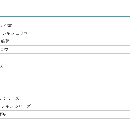
史 小倉
ノ レキシ コクラ
／編著
ブロウ
版
史シリーズ
 レキシ シリーズ
歴史