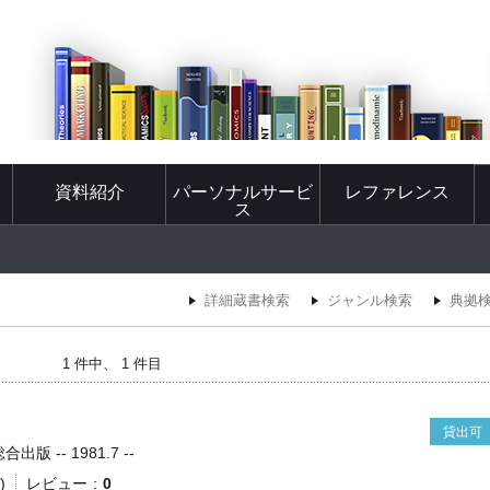
資料紹介
パーソナルサービ
レファレンス
ス
詳細蔵書検索
ジャンル検索
典拠
1 件中、 1 件目
貸出可
版 -- 1981.7 --
)
レビュー
0