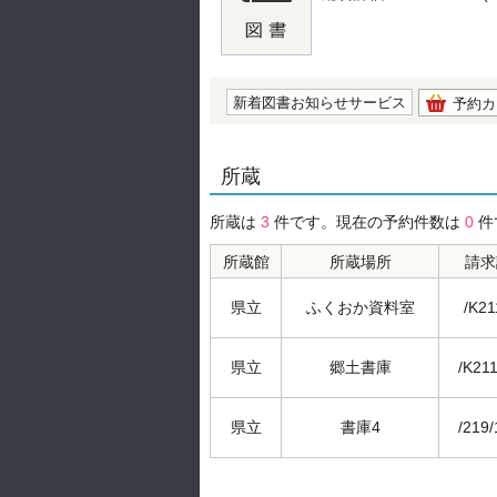
の0.0
新着図書お知らせサービス
予約カ
所蔵
所蔵は
3
件です。現在の予約件数は
0
件
所蔵館
所蔵場所
請求
県立
ふくおか資料室
/K21
県立
郷土書庫
/K211
県立
書庫4
/219/