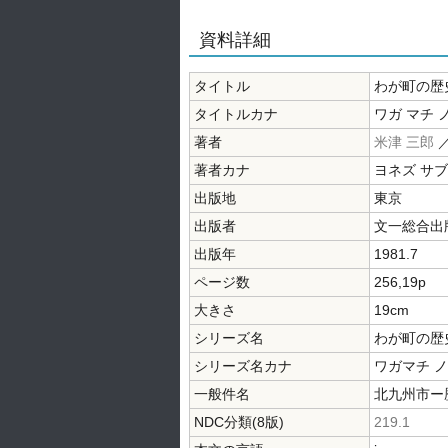
資料詳細
タイトル
わが町の歴
タイトルカナ
ワガ マチ 
著者
米津 三郎
著者カナ
ヨネズ サ
出版地
東京
出版者
文一総合出
出版年
1981.7
ページ数
256,19p
大きさ
19cm
シリーズ名
わが町の歴
シリーズ名カナ
ワガマチ ノ
一般件名
北九州市ー
NDC分類(8版)
219.1