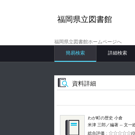
福岡県立図書館
福岡県立図書館ホームページへ
簡易検索
詳細検索
資料詳細
わが町の歴史 小倉
米津 三郎／編著 -- 文一総合出
5段階評価
総合評価
(0