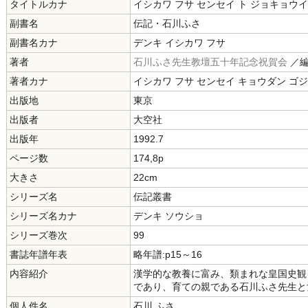
タイトルカナ
イシカワ フサ センセイ ト ジョキョウ
副書名
伝記・石川ふさ
副書名カナ
デンキ イシカワ フサ
著者
石川ふさ先生教壇五十年記念祝賀会
／
著者カナ
イシカワ フサ センセイ キョウダン ゴ
出版地
東京
出版者
大空社
出版年
1992.7
ページ数
174,8p
大きさ
22cm
シリーズ名
伝記叢書
シリーズ名カナ
デンキ ソウショ
シリーズ巻次
99
書誌年譜年表
略年譜:p15～16
内容紹介
漢学的な教養に富み、類まれな皇国史観
であり、育ての親である石川ふさ先生と
個人件名
石川 ふさ