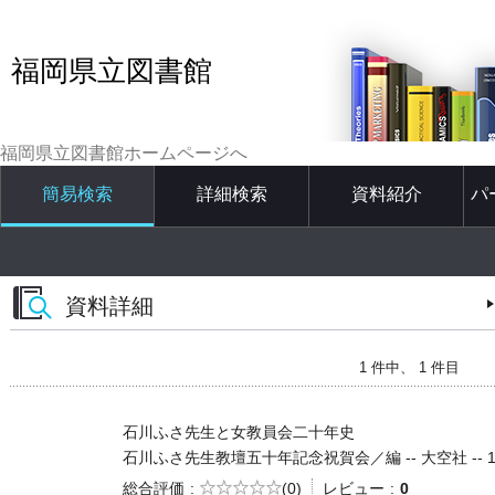
福岡県立図書館
福岡県立図書館ホームページへ
簡易検索
詳細検索
資料紹介
パ
資料詳細
1 件中、 1 件目
石川ふさ先生と女教員会二十年史
石川ふさ先生教壇五十年記念祝賀会／編 -- 大空社 -- 1992.
5段階評価
総合評価
(0)
レビュー
0