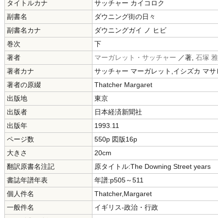
タイトルカナ
サッチャー カイコロク
副書名
ダウニング街の日々
副書名カナ
ダウニングガイ ノ ヒビ
巻次
下
著者
マーガレット・サッチャー
／著,
石塚 
著者カナ
サッチャー マーガレット,イシズカ マサ
著者の原綴
Thatcher Margaret
出版地
東京
出版者
日本経済新聞社
出版年
1993.11
ページ数
550p 図版16p
大きさ
20cm
翻訳原書名注記
原タイトル:The Downing Street years
書誌年譜年表
年譜:p505～511
個人件名
Thatcher,Margaret
一般件名
イギリス-政治・行政