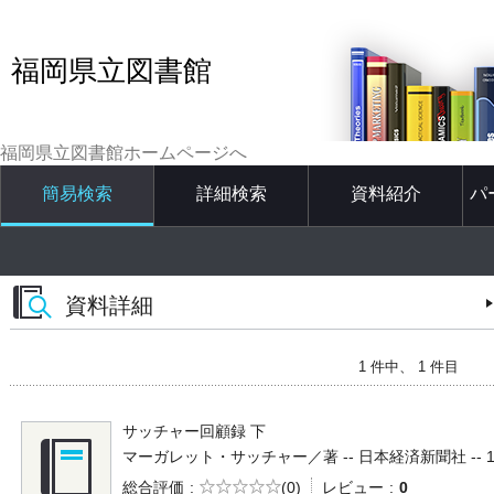
福岡県立図書館
福岡県立図書館ホームページへ
簡易検索
詳細検索
資料紹介
パ
資料詳細
1 件中、 1 件目
サッチャー回顧録 下
マーガレット・サッチャー／著 -- 日本経済新聞社 -- 1993.
5段階評価
総合評価
(0)
レビュー
0