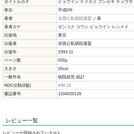
タイトルカナ
ビョウイン ケイエイ ブンセキ チョウサ
巻次
平成5年
著者
全国公私病院連盟
／著
著者カナ
ゼンコク コウシ ビョウイン レンメイ
出版地
東京
出版者
全国公私病院連盟
出版年
1993.11
ページ数
555p
大きさ
26cm
一般件名
病院経営-統計
NDC分類(8版)
498.16
書誌番号
1104020126
レビュー一覧
レビューが登録されていません。