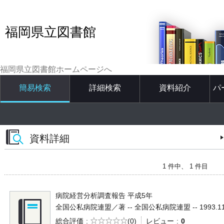
福岡県立図書館
福岡県立図書館ホームページへ
簡易検索
詳細検索
資料紹介
パ
資料詳細
1 件中、 1 件目
病院経営分析調査報告 平成5年
全国公私病院連盟／著 -- 全国公私病院連盟 -- 1993.11 --
5段階評価
総合評価
(0)
レビュー
0