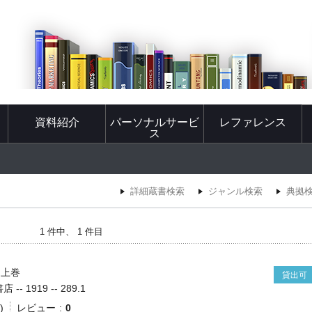
資料紹介
パーソナルサービ
レファレンス
ス
詳細蔵書検索
ジャンル検索
典拠
1 件中、 1 件目
 上巻
貸出可
- 1919 -- 289.1
)
レビュー
0