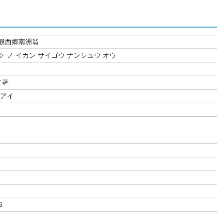
観西郷南洲翁
 ノ イカン サイゴウ ナンシュウ オウ
／著
クアイ
6