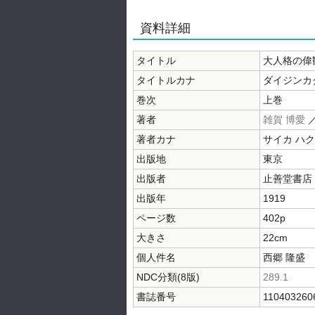
資料詳細
タイトル
大人格の偉
タイトルカナ
ダイジンカク
巻次
上巻
著者
雑賀 博愛
著者カナ
サイカ ハ
出版地
東京
出版者
止善堂書店
出版年
1919
ページ数
402p
大きさ
22cm
個人件名
西郷 隆盛
NDC分類(8版)
289.1
書誌番号
110403260