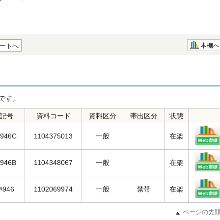
本棚へ
ートへ
です。
記号
資料コード
資料区分
帯出区分
状態
ﾊ946C
1104375013
一般
在架
ﾊ946B
1104348067
一般
在架
/ﾊ946
1102069974
一般
禁帯
在架
ページの先