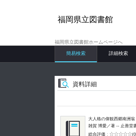
福岡県立図書館
福岡県立図書館ホームページへ
簡易検索
詳細検索
資料詳細
大人格の偉観西郷南洲翁
雑賀 博愛／著 -- 止善堂書店 -
5段階評価
総合評価
(0