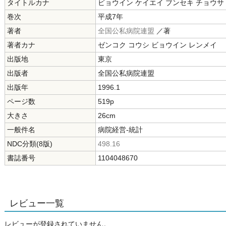
タイトルカナ
ビョウイン ケイエイ ブンセキ チョウサ
巻次
平成7年
著者
全国公私病院連盟
／著
著者カナ
ゼンコク コウシ ビョウイン レンメイ
出版地
東京
出版者
全国公私病院連盟
出版年
1996.1
ページ数
519p
大きさ
26cm
一般件名
病院経営-統計
NDC分類(8版)
498.16
書誌番号
1104048670
レビュー一覧
レビューが登録されていません。