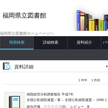
福岡県立図書館
福岡県立図書館ホームページへ
簡易検索
詳細検索
資料紹介
パ
資料詳細
1 件中、 1 件目
病院経営分析調査報告 平成7年
全国公私病院連盟／著 -- 全国公私病院連盟 -- 1996.1 -- 
5段階評価
総合評価
(0)
レビュー
0