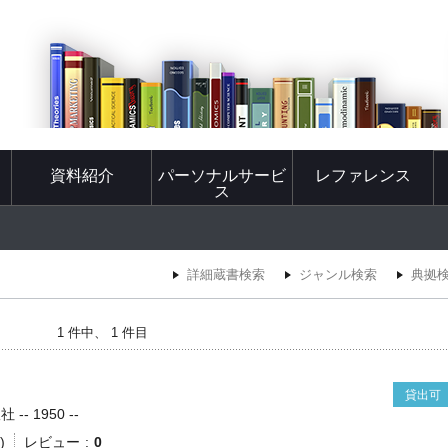
資料紹介
パーソナルサービ
レファレンス
ス
詳細蔵書検索
ジャンル検索
典拠
1 件中、 1 件目
貸出可
- 1950 --
)
レビュー
0