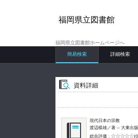
福岡県立図書館
福岡県立図書館ホームページへ
簡易検索
詳細検索
資料詳細
現代日本の宗教
渡辺楳雄／著 -- 大東出版社 -
5段階評価
総合評価
(0