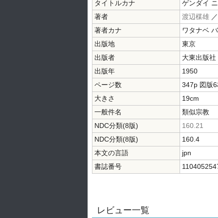
タイトルカナ
ゲンダイ ニ
著者
渡辺楳雄
著者カナ
ワタナベ 
出版地
東京
出版者
大東出版社
出版年
1950
ページ数
347p 図版
大きさ
19cm
一般件名
類似宗教
NDC分類(8版)
160.21
NDC分類(8版)
160.4
本文の言語
jpn
書誌番号
110405254
レビュー一覧