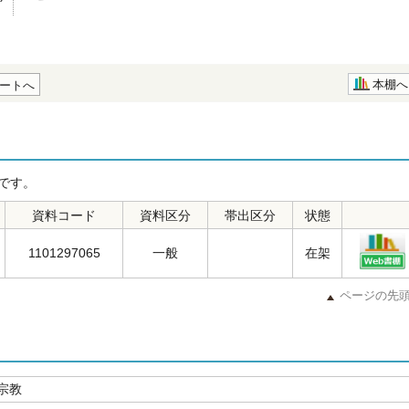
本棚へ
ートへ
です。
資料コード
資料区分
帯出区分
状態
1101297065
一般
在架
ページの先
宗教