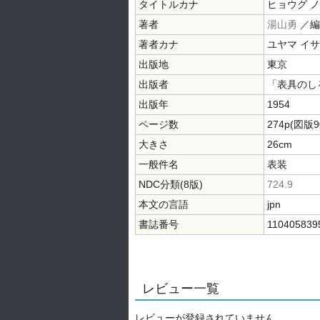
タイトルカナ
ヒョウグ ノ
著者
湯山勇
／
著者カナ
ユヤマ イ
出版地
東京
出版者
「表具のし
出版年
1954
ページ数
274p(図版
大きさ
26cm
一般件名
表装
NDC分類(8版)
724.9
本文の言語
jpn
書誌番号
110405839
レビュー一覧
レビューが登録されていません。