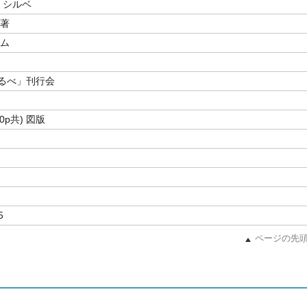
 シルベ
編著
サム
るべ」刊行会
90p共) 図版
5
ページの先