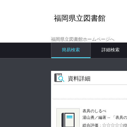
福岡県立図書館
福岡県立図書館ホームページへ
簡易検索
詳細検索
資料詳細
表具のしるべ
湯山勇／編著 -- 「表具のし
5段階評価
総合評価
(0