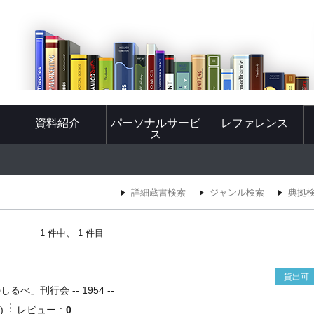
資料紹介
パーソナルサービ
レファレンス
ス
詳細蔵書検索
ジャンル検索
典拠
1 件中、 1 件目
貸出可
るべ」刊行会 -- 1954 --
)
レビュー
0