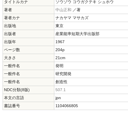
タイトルカナ
ソウゾウ コウガクテキ シュホウ
著者
中山正和
／著
著者カナ
ナカヤマ マサカズ
出版地
東京
出版者
産業能率短期大学出版部
出版年
1967
ページ数
204p
大きさ
21cm
一般件名
発明
一般件名
研究開発
一般件名
創造性
NDC分類(8版)
507.1
本文の言語
jpn
書誌番号
1104066805