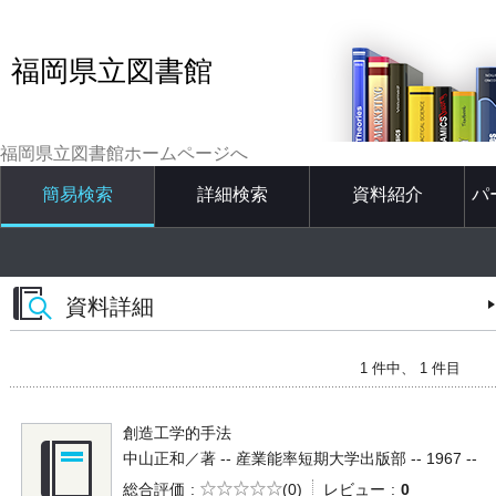
福岡県立図書館
福岡県立図書館ホームページへ
簡易検索
詳細検索
資料紹介
パ
資料詳細
1 件中、 1 件目
創造工学的手法
中山正和／著 -- 産業能率短期大学出版部 -- 1967 --
5段階評価
総合評価
(0)
レビュー
0