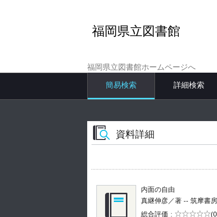
福岡県立図書館
福岡県立図書館ホームページへ
簡易検索
詳細検索
資料詳細
内面の自由
真継伸彦／著 -- 筑摩書房 --
5段階評価
総合評価
(0