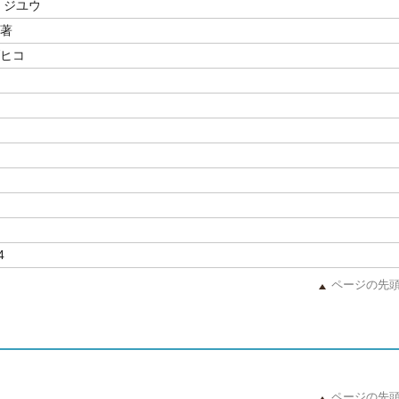
 ジユウ
／著
ブヒコ
4
ページの先
ページの先