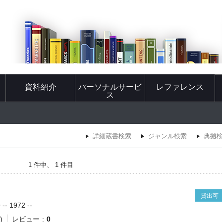
資料紹介
パーソナルサービ
レファレンス
ス
詳細蔵書検索
ジャンル検索
典拠
1 件中、 1 件目
貸出可
 1972 --
)
レビュー
0