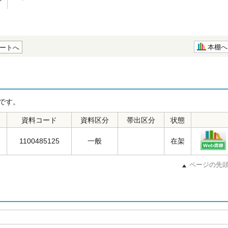
本棚へ
ートへ
です。
資料コード
資料区分
帯出区分
状態
1100485125
一般
在架
ページの先