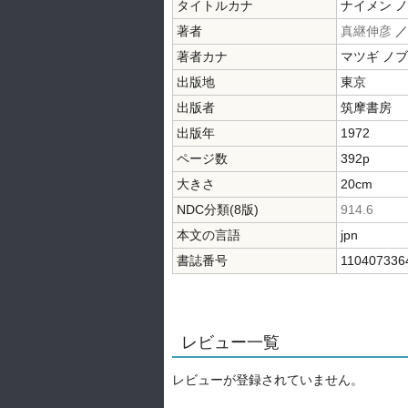
タイトルカナ
ナイメン ノ
著者
真継伸彦
著者カナ
マツギ ノ
出版地
東京
出版者
筑摩書房
出版年
1972
ページ数
392p
大きさ
20cm
NDC分類(8版)
914.6
本文の言語
jpn
書誌番号
110407336
レビュー一覧
レビューが登録されていません。