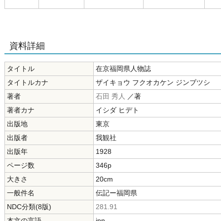
資料詳細
タイトル
在京福岡県人物誌
タイトルカナ
ザイキョウ フクオカケン ジンブツシ
著者
石田 秀人
／著
著者カナ
イシダ ヒデト
出版地
東京
出版者
我観社
出版年
1928
ページ数
346p
大きさ
20cm
一般件名
伝記ー福岡県
NDC分類(8版)
281.91
本文の言語
jpn