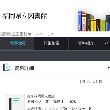
福岡県立図書館
福岡県立図書館ホームページへ
簡易検索
詳細検索
資料紹介
パ
資料詳細
1 件中、 1 件目
在京福岡県人物誌
石田 秀人／著 -- 我観社 -- 1928 --
5段階評価
総合評価
(0)
レビュー
0