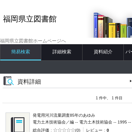
福岡県立図書館
福岡県立図書館ホームページへ
簡易検索
詳細検索
資料紹介
パ
資料詳細
1 件中、 1 件目
発電用河川流量調査85年のあゆみ
電力土木技術協会／編 -- 電力土木技術協会 -- 1995 -- 5
5段階評価
総合評価
(0)
レビュー
0