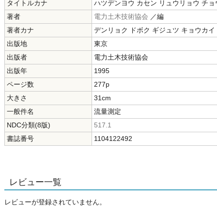
タイトルカナ
ハツデンヨウ カセン リュウリョウ チョ
著者
電力土木技術協会
／編
著者カナ
デンリョク ドボク ギジュツ キョウカイ
出版地
東京
出版者
電力土木技術協会
出版年
1995
ページ数
277p
大きさ
31cm
一般件名
流量測定
NDC分類(8版)
517.1
書誌番号
1104122492
レビュー一覧
レビューが登録されていません。