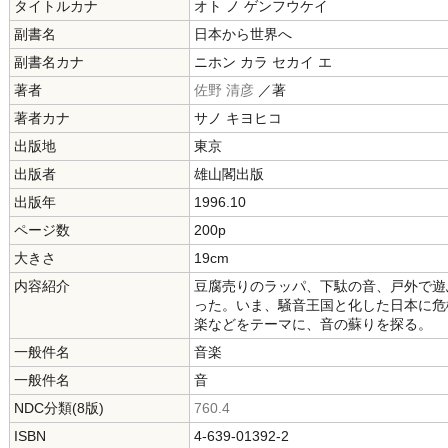
タイトルカナ
オト ノ ゲンフウケイ
副書名
日本から世界へ
副書名カナ
ニホン カラ セカイ エ
著者
佐野 清彦
／著
著者カナ
サノ キヨヒコ
出版地
東京
出版者
雄山閣出版
出版年
1996.10
ページ数
200p
大きさ
19cm
内容紹介
豆腐売りのラッパ、下駄の音、戸外で遊
った。いま、騒音王国と化した日本に危
楽などをテーマに、音の蘇りを探る。
一般件名
音楽
一般件名
音
NDC分類(8版)
760.4
ISBN
4-639-01392-2