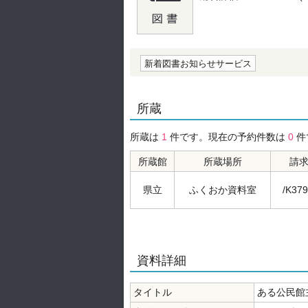
の0.0
新着図書お知らせサービス
所蔵
所蔵は
1
件です。現在の予約件数は
0
件
所蔵館
所蔵場所
請
県立
ふくおか資料室
/K379
資料詳細
タイトル
ある公民館