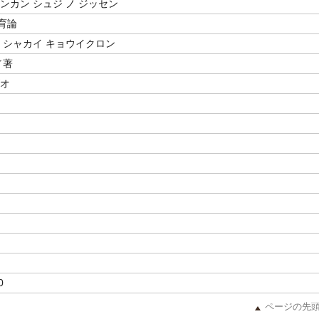
ンカン シュジ ノ ジッセン
育論
ノ シャカイ キョウイクロン
／著
ズオ
0
ページの先