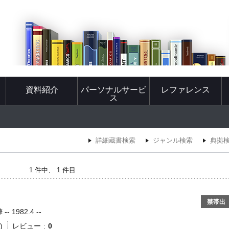
資料紹介
パーソナルサービ
レファレンス
ス
詳細蔵書検索
ジャンル検索
典拠
1 件中、 1 件目
禁帯出
 1982.4 --
)
レビュー
0