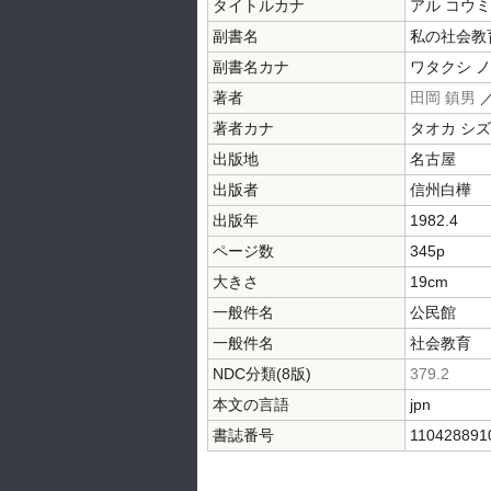
タイトルカナ
アル コウミ
副書名
私の社会教
副書名カナ
ワタクシ 
著者
田岡 鎮男
著者カナ
タオカ シ
出版地
名古屋
出版者
信州白樺
出版年
1982.4
ページ数
345p
大きさ
19cm
一般件名
公民館
一般件名
社会教育
NDC分類(8版)
379.2
本文の言語
jpn
書誌番号
110428891