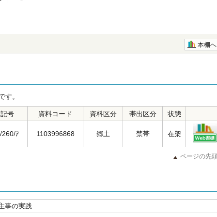
本棚へ
です。
求記号
資料コード
資料区分
帯出区分
状態
/260/ｱ
1103996868
郷土
禁帯
在架
ページの先
主事の実践