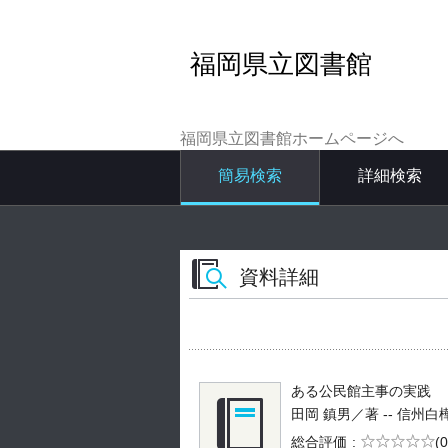
福岡県立図書館
福岡県立図書館ホームページへ
簡易検索
詳細検索
資料詳細
ある公民館主事の実践
田岡 鎮男／著 -- 信州白樺 --
5段階評価
総合評価
(0