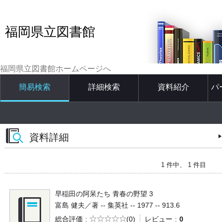
福岡県立図書館
福岡県立図書館ホームページへ
簡易検索
詳細検索
資料紹介
パ
資料詳細
1 件中、 1 件目
早稲田の阿呆たち 青春の野望 3
富島 健夫／著 -- 集英社 -- 1977 -- 913.6
5段階評価
総合評価
(0)
レビュー
0