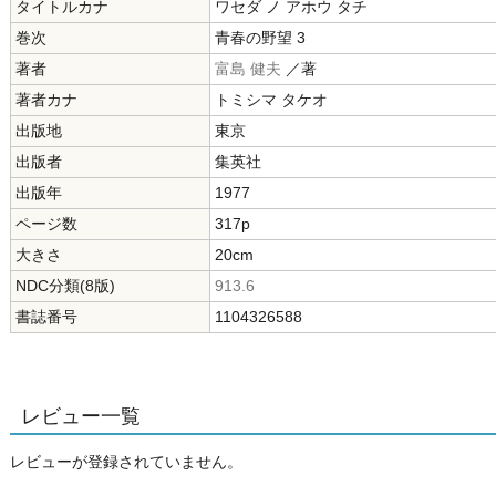
タイトルカナ
ワセダ ノ アホウ タチ
巻次
青春の野望 3
著者
富島 健夫
／著
著者カナ
トミシマ タケオ
出版地
東京
出版者
集英社
出版年
1977
ページ数
317p
大きさ
20cm
NDC分類(8版)
913.6
書誌番号
1104326588
レビュー一覧
レビューが登録されていません。