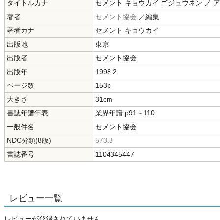
タイトルカナ
セメント キョウカイ ゴジュウネン ノ 
著者
セメント協会
／編集
著者カナ
セメント キョウカイ
出版地
東京
出版者
セメント協会
出版年
1998.2
ページ数
153p
大きさ
31cm
書誌年譜年表
業界年譜:p91～110
一般件名
セメント協会
NDC分類(8版)
573.8
書誌番号
1104345447
レビュー一覧
レビューが登録されていません。