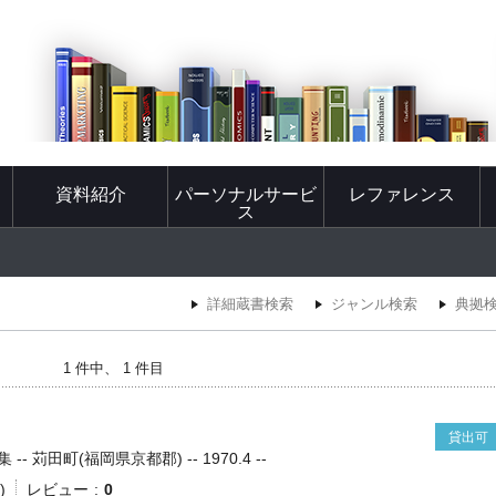
資料紹介
パーソナルサービ
レファレンス
ス
詳細蔵書検索
ジャンル検索
典拠
1 件中、 1 件目
貸出可
 苅田町(福岡県京都郡) -- 1970.4 --
)
レビュー
0