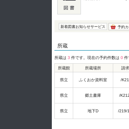
の0.0
新着図書お知らせサービス
予約カ
所蔵
所蔵は
3
件です。現在の予約件数は
0
件
所蔵館
所蔵場所
請
県立
ふくおか資料室
/K21
県立
郷土書庫
/K21
県立
地下D
/219/