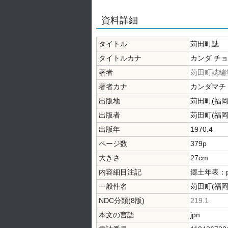
資料詳細
タイトル
苅田町誌
タイトルカナ
カンダ チ
著者
苅田町誌編
著者カナ
カンダマチ
出版地
苅田町(福
出版者
苅田町(福
出版年
1970.4
ページ数
379p
大きさ
27cm
内容細目注記
郷土年表：p
一般件名
苅田町(福
NDC分類(8版)
219.1
本文の言語
jpn