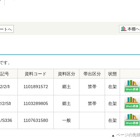
本棚へ
ートへ
です。
求記号
資料コード
資料区分
帯出区分
状態
2/2/ｶ
1101891572
郷土
禁帯
在架
2/2/Sｶ
1103289805
郷土
禁帯
在架
1/S336
1107631580
一般
在架
ページの先