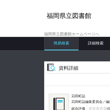
福岡県立図書館
福岡県立図書館ホームページへ
簡易検索
詳細検索
資料詳細
苅田町誌
苅田町誌編集委員会／編集 --
5段階評価
総合評価
(0