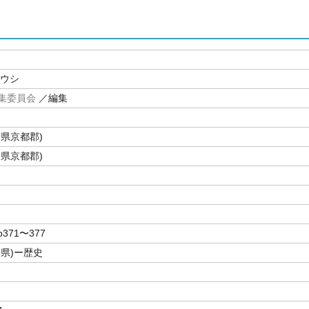
ョウシ
集委員会
／編集
岡県京都郡)
岡県京都郡)
371〜377
岡県)ー歴史