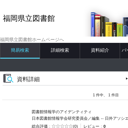
福岡県立図書館
福岡県立図書館ホームページへ
簡易検索
詳細検索
資料紹介
パ
資料詳細
1 件中、 1 件目
図書館情報学のアイデンティティ
日本図書館情報学会研究委員会／編集 -- 日外アソシエーツ -- 
5段階評価
総合評価
(0)
レビュー
0