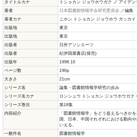
タイトルカナ
トショカン ジョウホウガク ノ アイデ
著者
日本図書館情報学会研究委員会
／編集
著者カナ
ニホン トショカン ジョウホウ ガッカイ
出版地
東京
出版地
東京
出版者
日外アソシエーツ
出版者
紀伊国屋書店(発売)
出版年
1998.10
ページ数
190p
大きさ
21cm
シリーズ名
論集・図書館情報学研究の歩み
シリーズ名カナ
ロンシュウ トショカン ジョウホウガク 
シリーズ巻次
第18集
内容紹介
「図書館情報学」をどう捉えるべきかを
国、日本、中国それぞれにおける動向や
いえる。
一般件名
図書館情報学