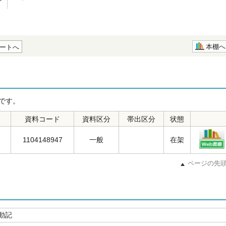
本棚へ
ートへ
です。
資料コード
資料区分
帯出区分
状態
1104148947
一般
在架
ページの先
動記