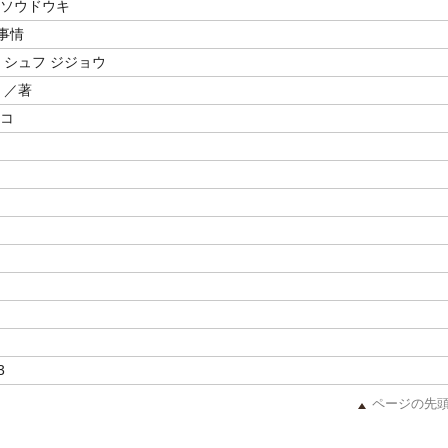
 ソウドウキ
事情
 シュフ ジジョウ
／著
シコ
3
ページの先