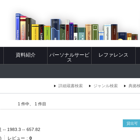
資料紹介
パーソナルサービ
レファレンス
ス
詳細蔵書検索
ジャンル検索
典拠
1 件中、 1 件目
貸出可
1983.3 -- 657.82
)
レビュー
0