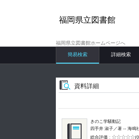
福岡県立図書館
福岡県立図書館ホームページへ
簡易検索
詳細検索
資料詳細
きのこ学騒動記
四手井 淑子／著 -- 海鳴社 -- 
5段階評価
総合評価
(0