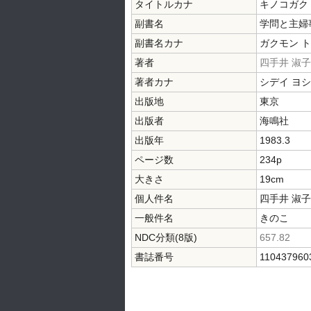
タイトルカナ
キノコガク
副書名
学問と主婦
副書名カナ
ガクモン ト
著者
四手井 淑子
著者カナ
シデイ ヨ
出版地
東京
出版者
海鳴社
出版年
1983.3
ページ数
234p
大きさ
19cm
個人件名
四手井 淑子
一般件名
きのこ
NDC分類(8版)
657.82
書誌番号
110437960