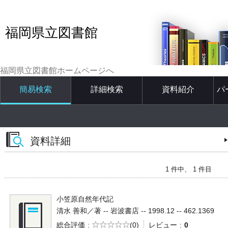
福岡県立図書館
福岡県立図書館ホームページへ
簡易検索
詳細検索
資料紹介
パ
資料詳細
1 件中、 1 件目
小笠原自然年代記
清水 善和／著 -- 岩波書店 -- 1998.12 -- 462.1369
5段階評価
総合評価
(0)
レビュー
0