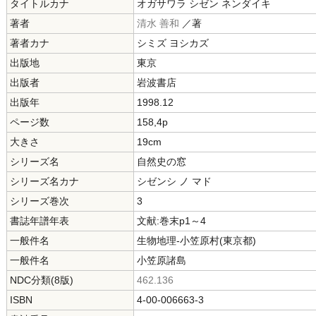
タイトルカナ
オガサワラ シゼン ネンダイキ
著者
清水 善和
／著
著者カナ
シミズ ヨシカズ
出版地
東京
出版者
岩波書店
出版年
1998.12
ページ数
158,4p
大きさ
19cm
シリーズ名
自然史の窓
シリーズ名カナ
シゼンシ ノ マド
シリーズ巻次
3
書誌年譜年表
文献:巻末p1～4
一般件名
生物地理-小笠原村(東京都)
一般件名
小笠原諸島
NDC分類(8版)
462.136
ISBN
4-00-006663-3