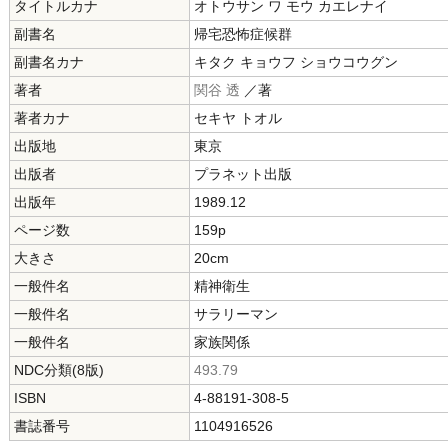
タイトルカナ
オトウサン ワ モウ カエレナイ
副書名
帰宅恐怖症候群
副書名カナ
キタク キョウフ ショウコウグン
著者
関谷 透
／著
著者カナ
セキヤ トオル
出版地
東京
出版者
プラネット出版
出版年
1989.12
ページ数
159p
大きさ
20cm
一般件名
精神衛生
一般件名
サラリーマン
一般件名
家族関係
NDC分類(8版)
493.79
ISBN
4-88191-308-5
書誌番号
1104916526