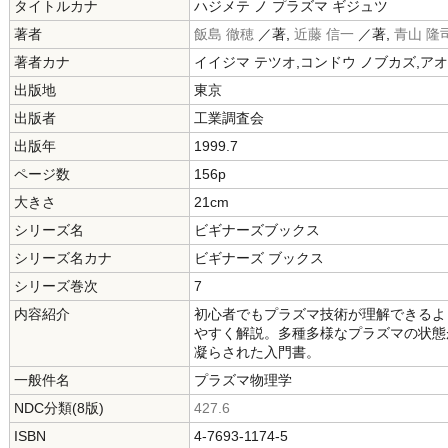
タイトルカナ
ハジメテ ノ プラズマ ギジュツ
著者
飯島 徹穂
／著,
近藤 信一
／著,
青山 隆
著者カナ
イイジマ テツオ,コンドウ ノブカズ,ア
出版地
東京
出版者
工業調査会
出版年
1999.7
ページ数
156p
大きさ
21cm
シリーズ名
ビギナーズブックス
シリーズ名カナ
ビギナーズ ブックス
シリーズ巻次
7
内容紹介
初心者でもプラズマ技術が理解できるよ
やすく解説。多種多様なプラズマの状態
凝らされた入門書。
一般件名
プラズマ物理学
NDC分類(8版)
427.6
ISBN
4-7693-1174-5