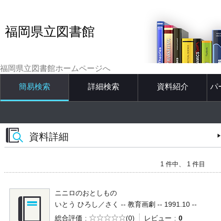
福岡県立図書館
福岡県立図書館ホームページへ
簡易検索
詳細検索
資料紹介
パ
資料詳細
1 件中、 1 件目
ニニロのおとしもの
いとう ひろし／さく -- 教育画劇 -- 1991.10 --
5段階評価
総合評価
(0)
レビュー
0