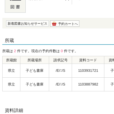
の0.0
新着図書お知らせサービス
予約カートへ
所蔵
所蔵は
2
件です。現在の予約件数は
0
件です。
所蔵館
所蔵場所
請求記号
資料コード
資
県立
子ども書庫
/E/ﾆ/S
1103931721
子
県立
子ども書庫
/E/ﾆ/S
1103887982
子
資料詳細