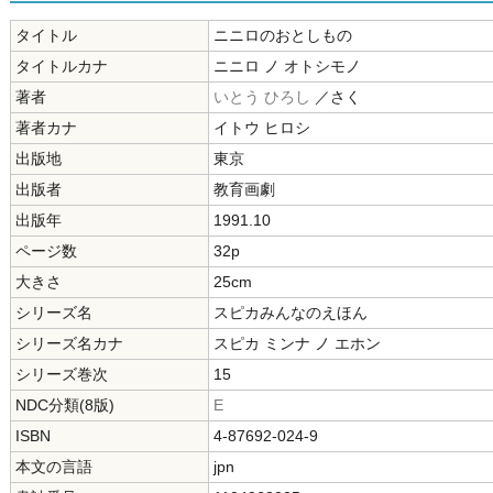
タイトル
ニニロのおとしもの
タイトルカナ
ニニロ ノ オトシモノ
著者
いとう ひろし
／さく
著者カナ
イトウ ヒロシ
出版地
東京
出版者
教育画劇
出版年
1991.10
ページ数
32p
大きさ
25cm
シリーズ名
スピカみんなのえほん
シリーズ名カナ
スピカ ミンナ ノ エホン
シリーズ巻次
15
NDC分類(8版)
E
ISBN
4-87692-024-9
本文の言語
jpn