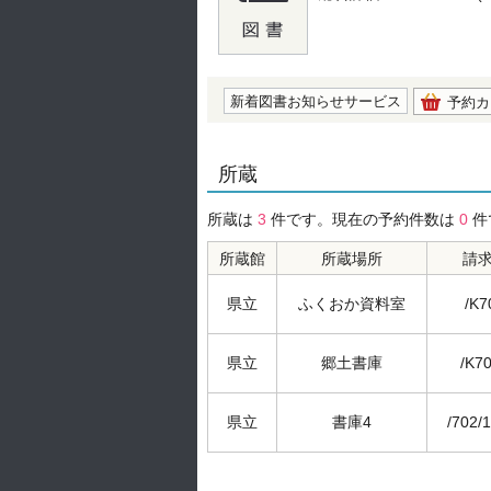
の0.0
新着図書お知らせサービス
予約カ
所蔵
所蔵は
3
件です。現在の予約件数は
0
件
所蔵館
所蔵場所
請
県立
ふくおか資料室
/K7
県立
郷土書庫
/K70
県立
書庫4
/702/