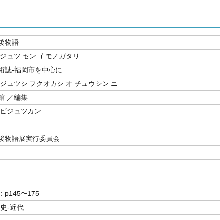
後物語
ビジュツ センゴ モノガタリ
術誌-福岡市を中心に
ジュツシ フクオカシ オ チュウシン ニ
館
／編集
 ビジュツカン
後物語展実行委員会
p145〜175
史-近代