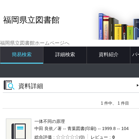
福岡県立図書館
福岡県立図書館ホームページへ
簡易検索
詳細検索
資料紹介
パ
資料詳細
1 件中、 1 件目
一体不同の原理
中田 良依／著 -- 青葉図書(印刷) -- 1999.8 -- 104
5段階評価
総合評価
(0)
レビュー
0