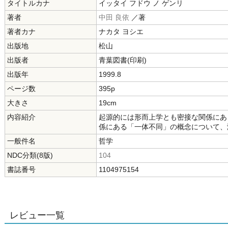
タイトルカナ
イッタイ フドウ ノ ゲンリ
著者
中田 良依
／著
著者カナ
ナカタ ヨシエ
出版地
松山
出版者
青葉図書(印刷)
出版年
1999.8
ページ数
395p
大きさ
19cm
内容紹介
起源的には形而上学とも密接な関係にあ
係にある「一体不同」の概念について、
一般件名
哲学
NDC分類(8版)
104
書誌番号
1104975154
レビュー一覧