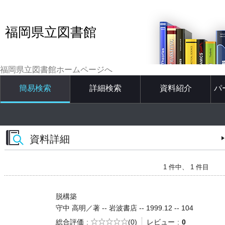
福岡県立図書館
福岡県立図書館ホームページへ
簡易検索
詳細検索
資料紹介
パ
資料詳細
1 件中、 1 件目
脱構築
守中 高明／著 -- 岩波書店 -- 1999.12 -- 104
5段階評価
総合評価
(0)
レビュー
0