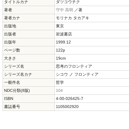
タイトルカナ
ダツコウチク
著者
守中 高明
／著
著者カナ
モリナカ タカアキ
出版地
東京
出版者
岩波書店
出版年
1999.12
ページ数
122p
大きさ
19cm
シリーズ名
思考のフロンティア
シリーズ名カナ
シコウ ノ フロンティア
一般件名
哲学
NDC分類(8版)
104
ISBN
4-00-026425-7
書誌番号
1105002920